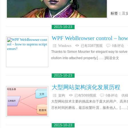
标签：
丑
2015-10-23
WPF WebBrowser control – how t
Windows
已有3387围观
0条评论
Thanks to Simon Mourier for elegant way to solve
olution into attached property.[……]阅读全文
2015-10-23
大型网站架构演化发展历程
架构
已有5089围观
0条评论
供
大型网站技术主要的挑战来自于庞大的用户、高并
尽长时间的磨练，最后枝繁叶茂，服务他人。[……
2015-10-23