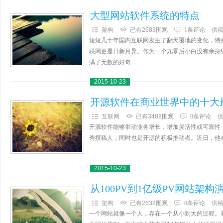
大型网站软件系统的特点
架构
已有2683围观
1条评论
供
短短几十年国内互联网发生了翻天覆地的变化，特别
联网更是日新月异。作为一个九零后小白没有亲身
满了无数的好奇...
2015-10-23
开源软件在商业世界中的十大
互联网
已有3488围观
0条评论
开源软件能够带动业务增长，增加灵活性或可靠性，或者是减少
秀撰稿人，同时也是开源的积极推动者。近日，他在
2015-10-23
从100PV到1亿级PV网站架构
架构
已有2632围观
0条评论
供
一个网站就像一个人，存在一个从小到大的过程。