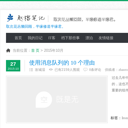
取次花丛懒回顾，半缘修道半缘君。
首页
我的日记
IT客
裆下那些事
漂泊
友情链接
当前位置：
首 页
> 2015年10月
使用消息队列的 10 个理由
27
2015-10
攻城湿
已有2159人围观
0条评论
供稿者：
zhaoro
过去几年
的，这也
重要的组件
标签：
Iro