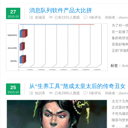
消息队列软件产品大比拼
27
2015-10
攻城湿
已有2201人围观
0条评论
供稿者：
zhaoro
为了对一
在一起做
备的有些
安装好每
正的“开箱
标签：
Act
从“生养工具”熬成太皇太后的传奇丑女
25
2015-10
知识库
已有2880人围观
0条评论
供稿者：
zhaoro
太元十九
正式晋封李
子司马德宗
陵容与世
申，……葬