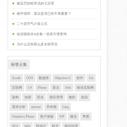
被诅咒的程序员的七宗罪
硬件强悍，算法是否已经不再重要？
二十四节气计算公式
建
短信猫指令at全集一览表方便查询
为什么没有那么多女程序员
标签云集
Xcode
O2O
数据库
Objective-C
软件
Git
互联网
C#
iPhone
算法
Jobs
移动互联网
架构
加密
思念
项目管理
微软
创业
需求分析
netcore
乔布斯
Linq
Windows Phone
用户体验
WP
微信
苹果
设计
Web
西游记
航空
项目经理