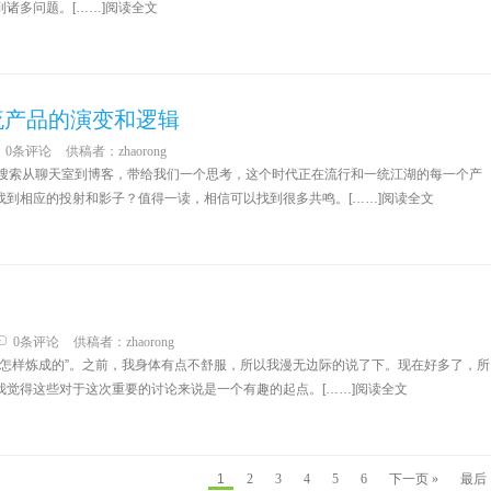
诸多问题。[……]阅读全文
流产品的演变和逻辑
0条评论
供稿者：
zhaorong
到搜索从聊天室到博客，带给我们一个思考，这个时代正在流行和一统江湖的每一个产
到相应的投射和影子？值得一读，相信可以找到很多共鸣。[……]阅读全文
0条评论
供稿者：
zhaorong
代码是怎样炼成的”。之前，我身体有点不舒服，所以我漫无边际的说了下。现在好多了，所
觉得这些对于这次重要的讨论来说是一个有趣的起点。[……]阅读全文
1
2
3
4
5
6
下一页 »
最后