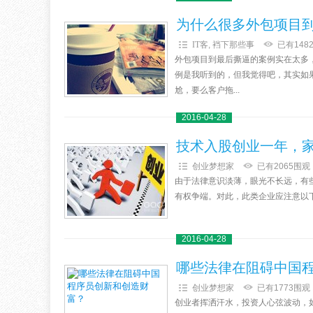
为什么很多外包项目
IT客
,
裆下那些事
已有148
外包项目到最后撕逼的案例实在太多
例是我听到的，但我觉得吧，其实如
尬，要么客户拖...
2016-04-28
技术入股创业一年，家
创业梦想家
已有2065围观
由于法律意识淡薄，眼光不长远，有
有权争端。对此，此类企业应注意以下
2016-04-28
哪些法律在阻碍中国
创业梦想家
已有1773围观
创业者挥洒汗水，投资人心弦波动，