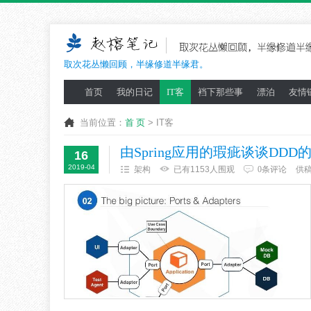
取次花丛懒回顾，半缘修道半缘君。
首页
我的日记
IT客
裆下那些事
漂泊
友情
当前位置：
首 页
> IT客
由Spring应用的瑕疵谈谈DD
16
2019-04
架构
已有1153人围观
0条评论
供