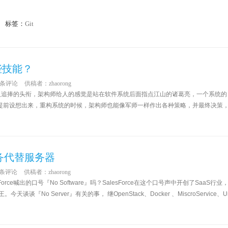
标签：
Git
些技能？
0条评论
供稿者：
zhaorong
万人追捧的头衔，架构师给人的感觉是站在软件系统后面指点江山的诸葛亮，一个系统的
提前设想出来，重构系统的时候，架构师也能像军师一样作出各种策略，并最终决策
用服务代替服务器
0条评论
供稿者：
zhaorong
rce喊出的口号『No Software』吗？SalesForce在这个口号声中开创了SaaS行业
谈谈『No Server』有关的事， 继OpenStack、Docker 、MiscroService、U