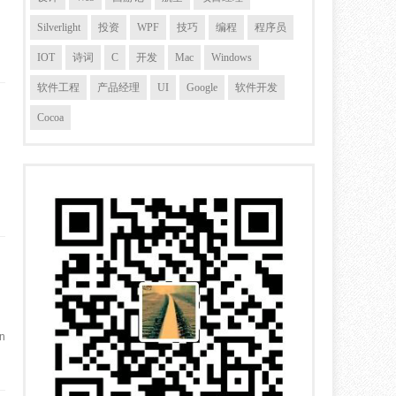
Silverlight
投资
WPF
技巧
编程
程序员
IOT
诗词
C
开发
Mac
Windows
软件工程
产品经理
UI
Google
软件开发
Cocoa
，
，
n