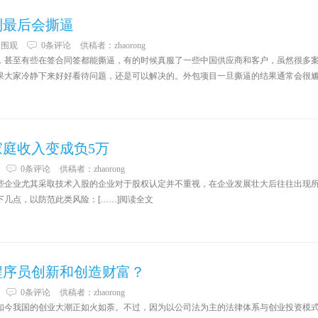
到最后会撕逼
2围观
0条评论
供稿者：
zhaorong
，甚至有些在签合同签都能撕逼，有的时候真服了一些中国供应商和客户，虽然很多
果大家冷静下来好好看待问题，还是可以解决的。外包项目一旦撕逼的结果通常会很
庭收入变成负5万
0条评论
供稿者：
zhaorong
些企业尤其采取技术入股的企业对于股权认定并不重视，在企业发展壮大后往往出现
几点，以防范此类风险：[……]阅读全文
程序员创新和创造财富？
0条评论
供稿者：
zhaorong
如今我国的创业大潮正如火如荼。不过，因为以公司法为主的法律体系与创业投资模