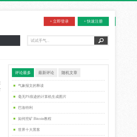
+ 立即登录
+ 快速注册
评论最多
最新评论
随机文章
C
气象报文的释读
可
毫无PS痕迹的计算机生成图片
巴洛特利
如何挖矿:Bitcoin教程
世界十大黑客