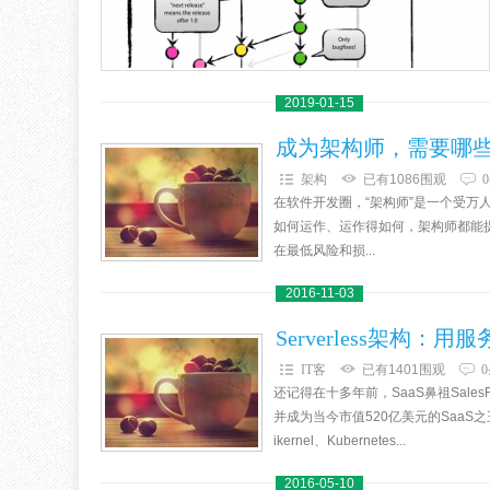
2019-01-15
成为架构师，需要哪
架构
已有1086围观
在软件开发圈，“架构师”是一个受
如何运作、运作得如何，架构师都能
在最低风险和损...
2016-11-03
Serverless架构：
IT客
已有1401围观
还记得在十多年前，SaaS鼻祖SalesFo
并成为当今市值520亿美元的SaaS之王。今天
ikernel、Kubernetes...
2016-05-10