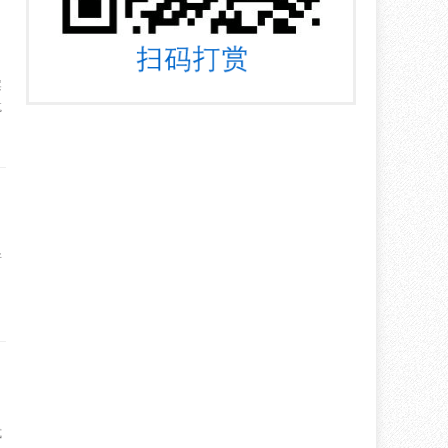
案
尴
所
式