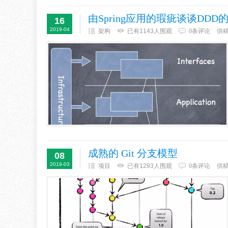
由Spring应用的瑕疵谈谈DD
16
2019-04
架构
已有1143人围观
0条评论
供
成熟的 Git 分支模型
08
2019-03
项目
已有1293人围观
0条评论
供