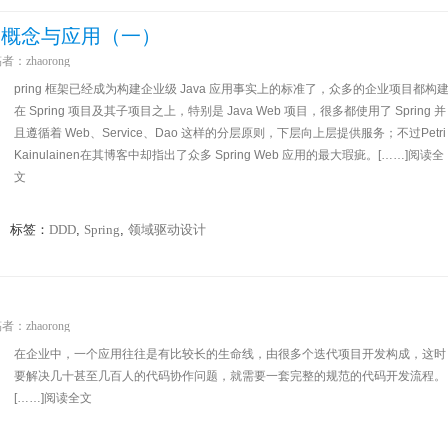
D的概念与应用（一）
稿者：
zhaorong
pring 框架已经成为构建企业级 Java 应用事实上的标准了，众多的企业项目都构
在 Spring 项目及其子项目之上，特别是 Java Web 项目，很多都使用了 Spring 并
且遵循着 Web、Service、Dao 这样的分层原则，下层向上层提供服务；不过Petri
Kainulainen在其博客中却指出了众多 Spring Web 应用的最大瑕疵。[……]阅读全
文
标签：
DDD
,
Spring
,
领域驱动设计
稿者：
zhaorong
在企业中，一个应用往往是有比较长的生命线，由很多个迭代项目开发构成，这时
要解决几十甚至几百人的代码协作问题，就需要一套完整的规范的代码开发流程。
[……]阅读全文