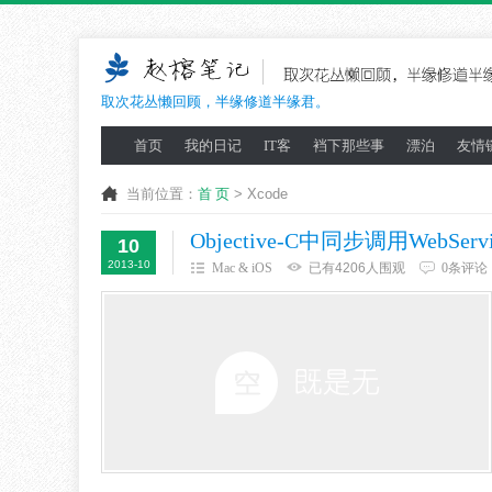
取次花丛懒回顾，半缘修道半缘君。
首页
我的日记
IT客
裆下那些事
漂泊
友情
当前位置：
首 页
> Xcode
Objective-C中同步调用WebSer
10
2013-10
Mac & iOS
已有4206人围观
0条评论