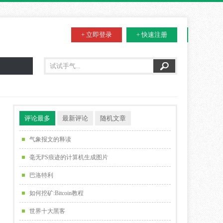
+ 立即登录
+ 快速注册
评论最多
最新评论
随机文章
气象报文的释读
毫无PS痕迹的计算机生成图片
巴洛特利
如何挖矿:Bitcoin教程
世界十大黑客