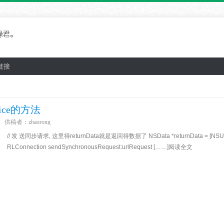
链接
vice的方法
供稿者：
zhaorong
// 发 送同步请求, 这里得returnData就是返回得数据了 NSData *returnData = [NSU
RLConnection sendSynchronousRequest:urlRequest [……]阅读全文