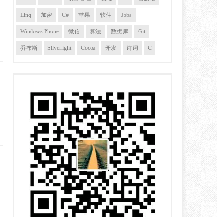
Linq
加密
C#
苹果
软件
Jobs
Windows Phone
微信
算法
数据库
Git
乔布斯
Silverlight
Cocoa
开发
诗词
C
-