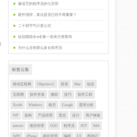
被诅咒的程序员的七宗罪
硬件强悍，算法是否已经不再重要？
二十四节气计算公式
短信猫指令at全集一览表方便查询
R
]
为什么没有那么多女程序员
标签云集
移动互联网
Objective-C
投资
Mac
创业
互联网
软件开发
微软
技巧
软件工程
Xcode
Windows
航空
Google
需求分析
WP
架构
产品经理
思念
设计
用户体验
p
netcore
项目经理
O2O
程序员
IOT
Web
WPF
iPhone
项目管理
编程
UI
西游记