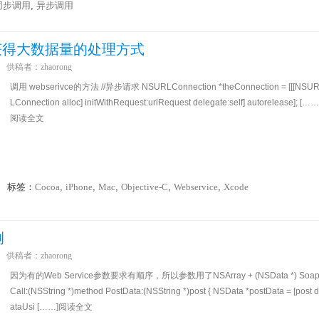
同步调用
,
异步调用
ice获得大数据量的处理方式
供稿者：
zhaorong
调用 webserivce的方法 //异步请求 NSURLConnection *theConnection = [[[NSU
LConnection alloc] initWithRequest:urlRequest delegate:self] autorelease]; [……
阅读全文
标签：
Cocoa
,
iPhone
,
Mac
,
Objective-C
,
Webservice
,
Xcode
例
供稿者：
zhaorong
因为有的Web Service参数要求有顺序，所以参数用了NSArray + (NSData *) Soa
Call:(NSString *)method PostData:(NSString *)post { NSData *postData = [post d
ataUsi [……]阅读全文