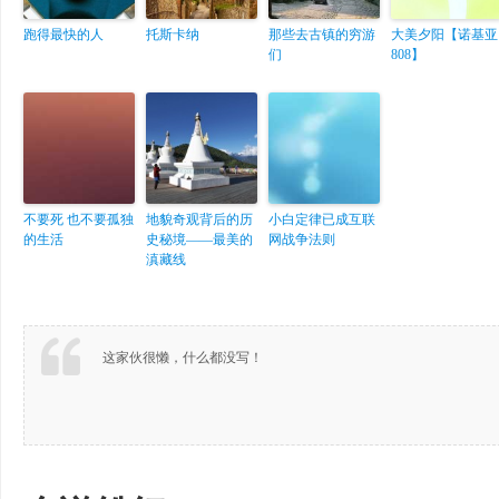
跑得最快的人
托斯卡纳
那些去古镇的穷游
大美夕阳【诺基亚
们
808】
不要死 也不要孤独
地貌奇观背后的历
小白定律已成互联
的生活
史秘境——最美的
网战争法则
滇藏线
这家伙很懒，什么都没写！