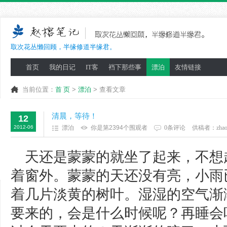
取次花丛懒回顾，半缘修道半缘君。
首页
我的日记
IT客
裆下那些事
漂泊
友情链接
当前位置：
首 页
>
漂泊
> 查看文章
清晨，等待！
12
2012-06
漂泊
你是第2394个围观者
0条评论
供稿者：
zha
天还是蒙蒙的就坐了起来，不想
着窗外。蒙蒙的天还没有亮，小雨
着几片淡黄的树叶。湿湿的空气渐
要来的，会是什么时候呢？再睡会