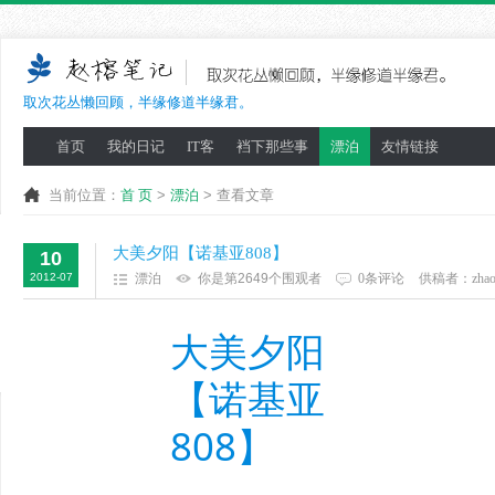
取次花丛懒回顾，半缘修道半缘君。
首页
我的日记
IT客
裆下那些事
漂泊
友情链接
当前位置：
首 页
>
漂泊
> 查看文章
大美夕阳【诺基亚808】
10
2012-07
漂泊
你是第2649个围观者
0条评论
供稿者：
zha
大美夕阳
【诺基亚
808】