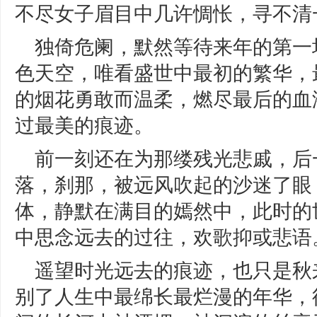
不尽女子眉目中几许惆怅，寻不清
独倚危阑，默然等待来年的第一
色天空，唯看盛世中最初的繁华，
的烟花勇敢而温柔，燃尽最后的血
过最美的痕迹。
前一刻还在为那缕残光悲戚，后
落，刹那，被远风吹起的沙迷了眼
体，静默在满目的嫣然中，此时的
中思念远去的过往，欢歌抑或悲语
遥望时光远去的痕迹，也只是秋
别了人生中最绵长最烂漫的年华，