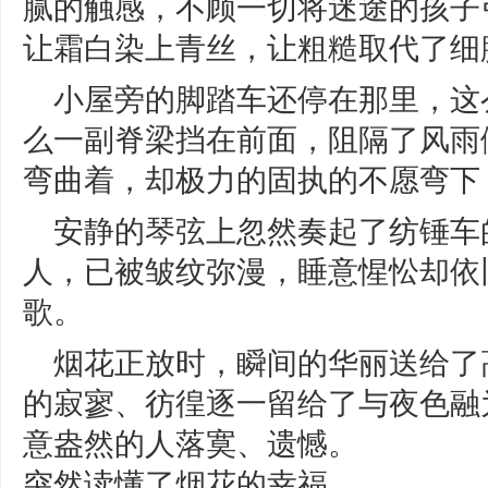
腻的触感，不顾一切将迷途的孩子
让霜白染上青丝，让粗糙取代了细
小屋旁的脚踏车还停在那里，这
么一副脊梁挡在前面，阻隔了风雨
弯曲着，却极力的固执的不愿弯下
安静的琴弦上忽然奏起了纺锤车
人，已被皱纹弥漫，睡意惺忪却依
歌。
烟花正放时，瞬间的华丽送给了
的寂寥、彷徨逐一留给了与夜色融
意盎然的人落寞、遗憾。
突然读懂了烟花的幸福。