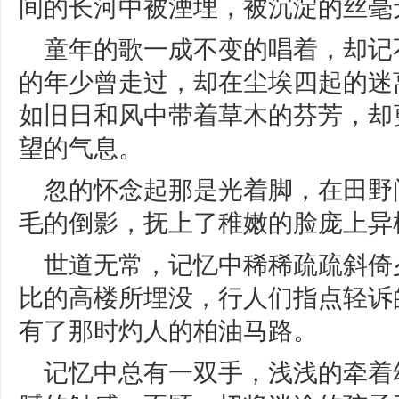
间的长河中被湮埋，被沉淀的丝毫
童年的歌一成不变的唱着，却记
的年少曾走过，却在尘埃四起的迷
如旧日和风中带着草木的芬芳，却
望的气息。
忽的怀念起那是光着脚，在田野
毛的倒影，抚上了稚嫩的脸庞上异
世道无常，记忆中稀稀疏疏斜倚
比的高楼所埋没，行人们指点轻诉
有了那时灼人的柏油马路。
记忆中总有一双手，浅浅的牵着