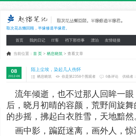
取次花丛懒回顾，半缘修道半缘君。
首页
我的日记
IT客
裆下那些事
漂泊
友情链接
当前位置：
首 页
>
栖息晓筑
> 查看文章
陌上尘埃，染起几人伤怀
08
2012-06
栖息晓筑
你是第2358个围观者
0条评论
供稿者
流年倾逝，也不过那人回眸一眼
后，晓月初晴的容颜，荒野间旋舞
的步摇，拂起白衣胜雪，天地黯然
画中影，蹁跹迷离，画外人，惊