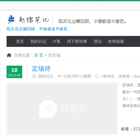
取次花丛懒回顾，半缘修道半缘君。
首页
我的日记
IT客
裆下那些事
漂泊
友情链接
当前位置：
首 页
> 刘宝瑞
定场诗
18
2013-06
我的日记
已有3597人围观
2条评论
供稿者：
zha
定场诗，
最后一句
儿》）、
场诗还有以
标签：
刘