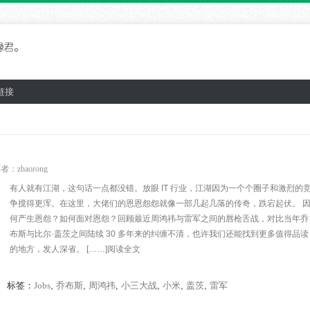
链接
稿者：
zhaorong
有人就有江湖，这句话一点都没错。放眼 IT 行业，江湖因为一个个圈子和激烈的
争搅得更浑。在这里，大佬们的恩恩怨怨就像一部几起几落的传奇，跌宕起伏。 
何产生恩怨？如何面对恩怨？回顾最近周鸿祎与雷军之间的唇枪舌战，对比当年乔
布斯与比尔·盖茨之间陆续 30 多年来的纠缠不清，也许我们还能找到更多值得品读
的地方，发人深省。 [……]阅读全文
标签：
Jobs
,
乔布斯
,
周鸿祎
,
小三大战
,
小米
,
盖茨
,
雷军