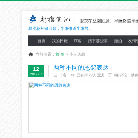
取次花丛懒回顾，半缘修道半缘君。
首页
我的日记
IT客
裆下那些事
漂泊
友情
当前位置：
首 页
> 小三大战
两种不同的恩怨表达
12
2012-07
IT客
已有2679人围观
0条评论
供