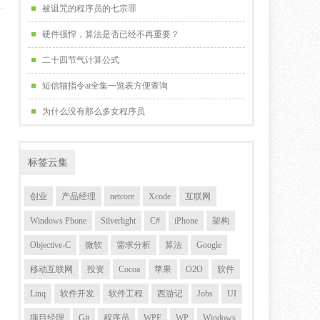
被诅咒的程序员的七宗罪
硬件强悍，算法是否已经不再重要？
二十四节气计算公式
短信猫指令at全集一览表方便查询
为什么没有那么多女程序员
标签云集
创业
产品经理
netcore
Xcode
互联网
Windows Phone
Silverlight
C#
iPhone
架构
Objective-C
微软
需求分析
算法
Google
移动互联网
投资
Cocoa
苹果
O2O
软件
Linq
软件开发
软件工程
西游记
Jobs
UI
项目经理
Git
程序员
WPF
WP
Windows