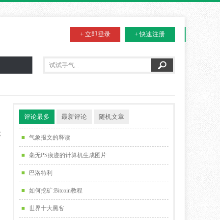
+ 立即登录
+ 快速注册
评论最多
最新评论
随机文章
竞
气象报文的释读
因
毫无PS痕迹的计算机生成图片
巴洛特利
如何挖矿:Bitcoin教程
世界十大黑客