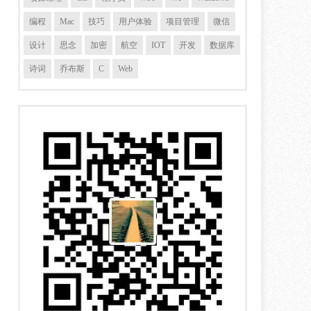
编程
Mac
技巧
用户体验
项目管理
微信
设计
思念
加密
航空
IOT
开发
数据库
诗词
乔布斯
C
Web