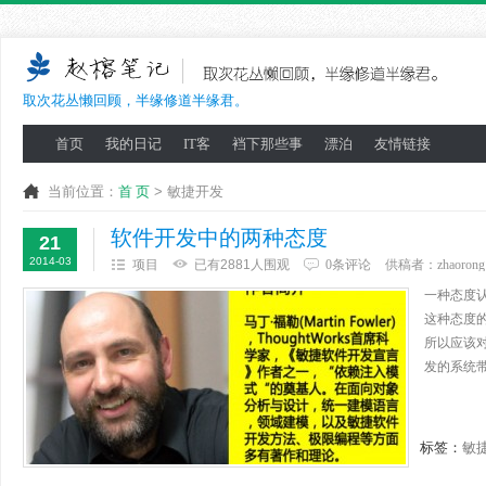
取次花丛懒回顾，半缘修道半缘君。
首页
我的日记
IT客
裆下那些事
漂泊
友情链接
当前位置：
首 页
> 敏捷开发
软件开发中的两种态度
21
2014-03
项目
已有2881人围观
0条评论
供稿者：
zhaorong
一种态度认为
这种态度的
所以应该
发的系统带
标签：
敏