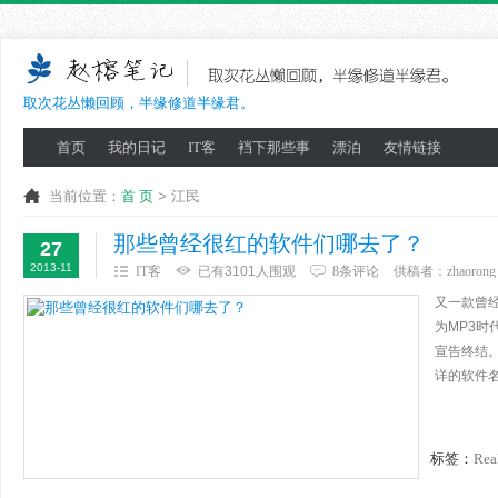
取次花丛懒回顾，半缘修道半缘君。
首页
我的日记
IT客
裆下那些事
漂泊
友情链接
当前位置：
首 页
> 江民
那些曾经很红的软件们哪去了？
27
2013-11
IT客
已有3101人围观
8条评论
供稿者：
zhaorong
又一款曾
为MP3时
宣告终结
详的软件名
标签：
Rea