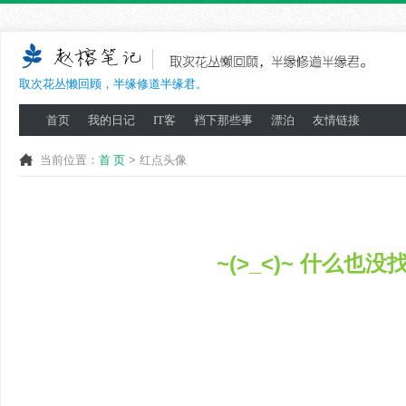
取次花丛懒回顾，半缘修道半缘君。
首页
我的日记
IT客
裆下那些事
漂泊
友情链接
当前位置：
首 页
> 红点头像
~(>_<)~ 什么也没