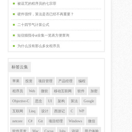
被诅咒的程序员的七宗罪
硬件强悍，算法是否已经不再重要？
二十四节气计算公式
短信猫指令at全集一览表方便查询
为什么没有那么多女程序员
标签云集
苹果
投资
项目管理
产品经理
编程
程序员
Web
微软
移动互联网
软件
加密
Objective-C
思念
UI
架构
算法
Google
互联网
Linq
设计
西游记
C
WP
netcore
C#
Git
项目经理
Windows
微信
软件开发
Mac
Cocoa
Jobs
诗词
用户体验