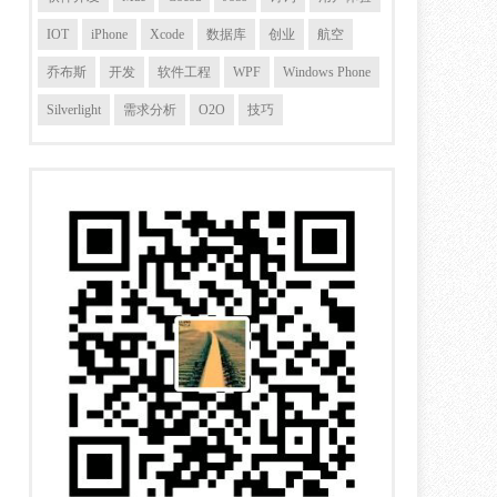
IOT
iPhone
Xcode
数据库
创业
航空
乔布斯
开发
软件工程
WPF
Windows Phone
Silverlight
需求分析
O2O
技巧