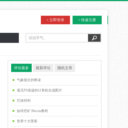
+ 立即登录
+ 快速注册
评论最多
最新评论
随机文章
气象报文的释读
毫无PS痕迹的计算机生成图片
巴洛特利
如何挖矿:Bitcoin教程
世界十大黑客