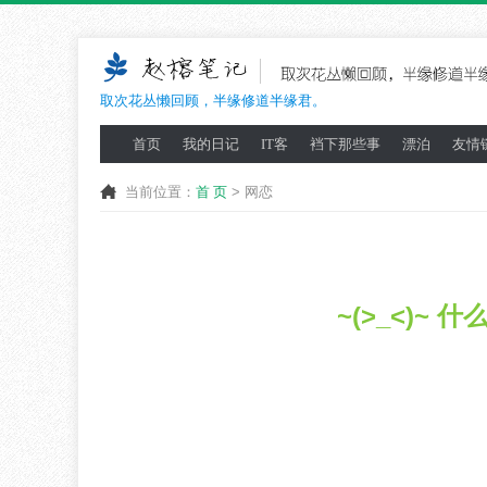
取次花丛懒回顾，半缘修道半缘君。
首页
我的日记
IT客
裆下那些事
漂泊
友情
当前位置：
首 页
> 网恋
~(>_<)~ 