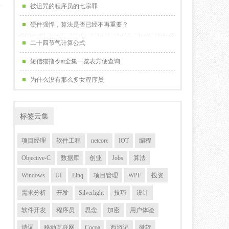
被诅咒的程序员的七宗罪
硬件强悍，算法是否已经不再重要？
二十四节气计算公式
短信猫指令at全集一览表方便查询
为什么没有那么多女程序员
标签云集
项目经理
软件工程
netcore
IOT
编程
Objective-C
数据库
创业
Jobs
算法
Windows
UI
Linq
项目管理
WPF
投资
需求分析
开发
Silverlight
技巧
设计
软件开发
程序员
思念
加密
用户体验
诗词
移动互联网
Cocoa
西游记
微软