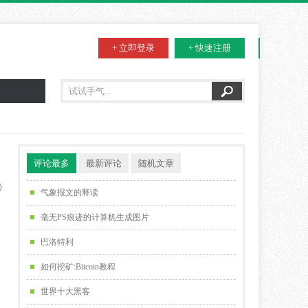
+ 立即登录
+ 快速注册
评论最多
最新评论
随机文章
)
气象报文的释读
毫无PS痕迹的计算机生成图片
巴洛特利
如何挖矿:Bitcoin教程
世界十大黑客