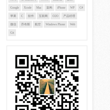
Google
Xcode
Mac
架构
iPhone
WP
C#
苹果
C
软件
互联网
O2O
产品经理
微信
乔布斯
航空
Windows Phone
Web
Git