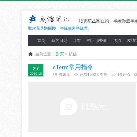
取次花丛懒回顾，半缘修道半缘君。
首页
我的日记
IT客
裆下那些事
漂泊
友情
当前位置：
首 页
> 航信
eTerm常用指令
27
2016-10
知识库
已有1552人围观
4条评论