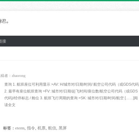
链接
供稿者：
zhaorong
查询 1. 航班座位可利用显示 >AV: H/城市对/日期/时间/ 航空公司代码（或GDS代码
2. 最早有座位航班查询 >FV: 城市对/日期/起飞时间/座位数/航空公司代码（或GDS
代码)/经停标志 / 舱位 3. 航班飞行周期的查询 >SK: 城市对/日期/时间/航空 [……]阅
读全文
标签：
eterm
,
指令
,
机票
,
航信
,
黑屏