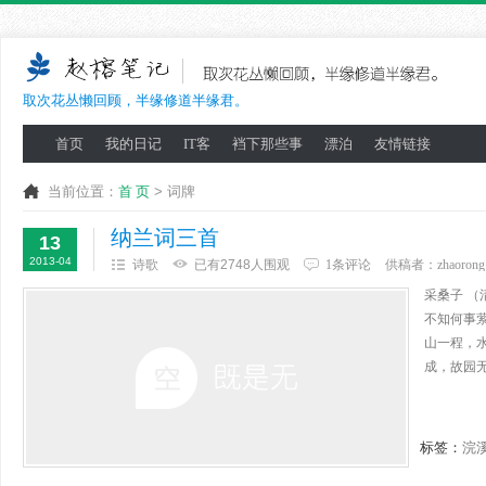
取次花丛懒回顾，半缘修道半缘君。
首页
我的日记
IT客
裆下那些事
漂泊
友情链接
当前位置：
首 页
> 词牌
纳兰词三首
13
2013-04
诗歌
已有2748人围观
1条评论
供稿者：
zhaorong
采桑子 
不知何事
山一程，
成，故园无
标签：
浣