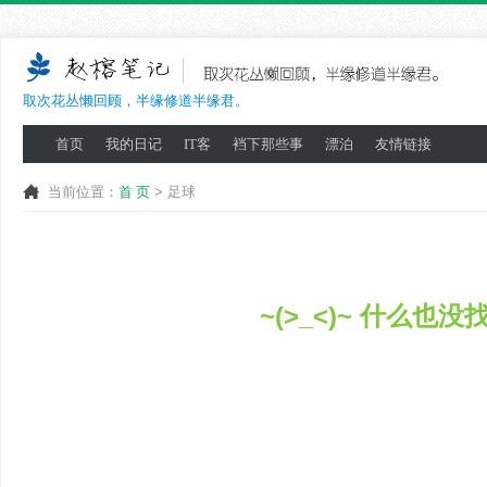
取次花丛懒回顾，半缘修道半缘君。
首页
我的日记
IT客
裆下那些事
漂泊
友情链接
当前位置：
首 页
> 足球
~(>_<)~ 什么也没