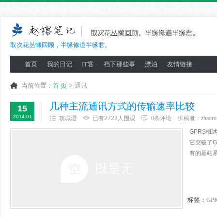
取次花丛懒回顾，半缘修道半缘君。
首页
我的日记
IT客
裆下那些事
漂泊
友情链接
当前位置：
首 页
> 通讯
几种主流通讯方式的传输速率比较
15
2014-01
攻城湿
已有2723人围观
0条评论
供稿者：
zhaoro
GPRS概述：
它突破了
有的基站系
标签：
GP