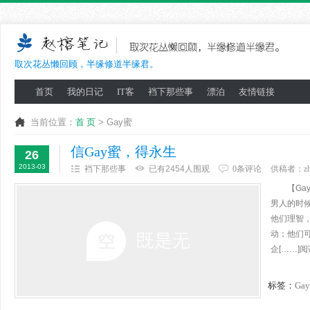
取次花丛懒回顾，半缘修道半缘君。
首页
我的日记
IT客
裆下那些事
漂泊
友情链接
当前位置：
首 页
> Gay蜜
信Gay蜜，得永生
26
2013-03
裆下那些事
已有2454人围观
0条评论
供稿者：
z
【Gay
男人的时
他们理智
动；他们
企[……]
标签：
Ga