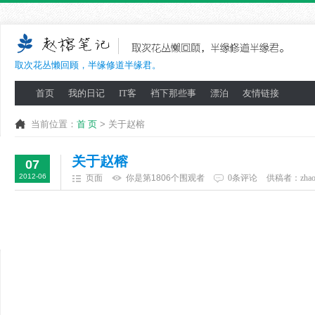
取次花丛懒回顾，半缘修道半缘君。
首页
我的日记
IT客
裆下那些事
漂泊
友情链接
当前位置：
首 页
> 关于赵榕
关于赵榕
07
2012-06
页面
你是第1806个围观者
0条评论
供稿者：
zha