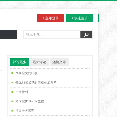
+ 立即登录
+ 快速注册
评论最多
最新评论
随机文章
气象报文的释读
毫无PS痕迹的计算机生成图片
巴洛特利
如何挖矿:Bitcoin教程
世界十大黑客