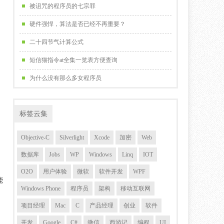
被诅咒的程序员的七宗罪
硬件强悍，算法是否已经不再重要？
二十四节气计算公式
短信猫指令at全集一览表方便查询
为什么没有那么多女程序员
标签云集
Objective-C
Silverlight
Xcode
加密
Web
数据库
Jobs
WP
Windows
Linq
IOT
O2O
用户体验
微软
软件开发
WPF
能
Windows Phone
程序员
架构
移动互联网
项目经理
Mac
C
产品经理
创业
软件
开发
Google
C#
微信
西游记
编程
UI