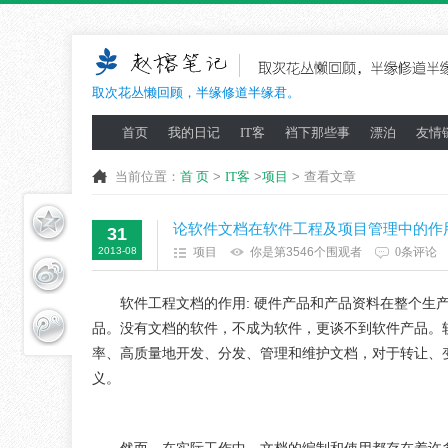
取次花丛懒回顾，半缘修道半缘君。
首页
我的日记
IT客
裆下那些事
漂泊
友情
当前位置：
首 页
>
IT客
>
项目
> 查看文章
论软件文档在软件工程及项目管理中的作
31
2013-08
项目
你是第3546个围观者
0条评论
软件工程文档的作用: 硬件产品和产品资料在整个生
品。没有文档的软件，不成为软件，更谈不到软件产品。
率、高质量地开发、分发、管理和维护文档，对于转让、
义。