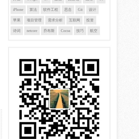
iPhone
算法
软件工程
思念
Git
设计
苹果
项目管理
需求分析
互联网
投资
诗词
netcore
乔布斯
Cocoa
技巧
航空