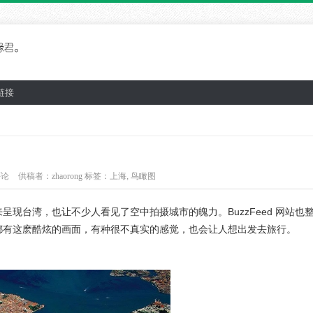
链接
评论
供稿者：
zhaorong
标签：
上海
,
鸟瞰图
呈现台湾，也让不少人看见了空中拍摄城市的魄力。BuzzFeed 网站也
市都有这麽酷炫的画面，有种很不真实的感觉，也会让人想出发去旅行。