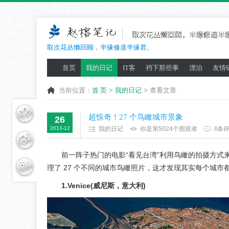
取次花丛懒回顾，半缘修道半缘君。
首页
我的日记
IT客
裆下那些事
漂泊
友情
当前位置：
首 页
>
我的日记
> 查看文章
超惊奇！27 个鸟瞰城市景象
26
2013-12
我的日记
你是第5024个围观者
8条
前一阵子热门的电影“看见台湾”利用鸟瞰的拍摄方式来
理了 27 个不同的城市鸟瞰照片，这才发现其实每个城
1.Venice(威尼斯，意大利)