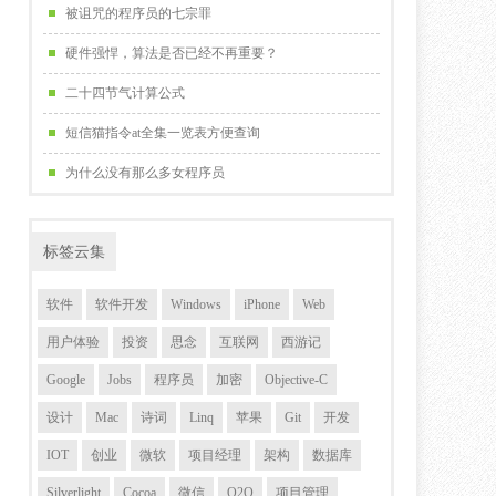
被诅咒的程序员的七宗罪
硬件强悍，算法是否已经不再重要？
二十四节气计算公式
短信猫指令at全集一览表方便查询
为什么没有那么多女程序员
标签云集
软件
软件开发
Windows
iPhone
Web
用户体验
投资
思念
互联网
西游记
Google
Jobs
程序员
加密
Objective-C
设计
Mac
诗词
Linq
苹果
Git
开发
IOT
创业
微软
项目经理
架构
数据库
Silverlight
Cocoa
微信
O2O
项目管理