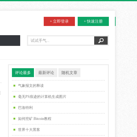
+ 立即登录
+ 快速注册
评论最多
最新评论
随机文章
气象报文的释读
整
毫无PS痕迹的计算机生成图片
巴洛特利
如何挖矿:Bitcoin教程
世界十大黑客