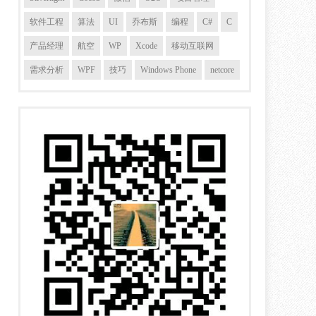
软件工程
算法
UI
乔布斯
编程
C#
C
产品经理
航空
WP
Xcode
移动互联网
需求分析
WPF
技巧
Windows Phone
netcore