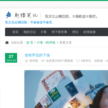
取次花丛懒回顾，半缘修道半缘君。
首页
我的日记
IT客
裆下那些事
漂泊
友情链接
当前位置：
首 页
>
IT客
>
程序猿
> 查看文章
老程序员的下场
27
2014-03
程序猿
你是第2509个围观者
0条评论
供稿者：
z