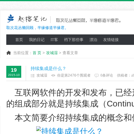
取次花丛懒回顾，半缘修道半缘君。
首页
我的日记
IT客
裆下那些事
漂泊
友情链接
当前位置：
首 页
>
攻城湿
> 查看文章
持续集成是什么？
19
2015-10
攻城湿
你是第2476个围观者
0条评论
供稿者：
z
互联网软件的开发和发布，已经
的组成部分就是持续集成（Continuous
本文简要介绍持续集成的概念和