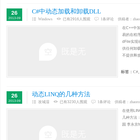
C#中动态加载和卸载DLL
26
2013-09
Windows
已有2916人围观
1条评论
供稿者：
zhao
在C++中加
易的在程序
dFile
供任何卸
不提供释放
标签：
C#
动态LINQ的几种方法
26
2013-09
攻城湿
已有3230人围观
1条评论
供稿者：
zhaoro
在使用LI
几种方法：
园 李永京htt