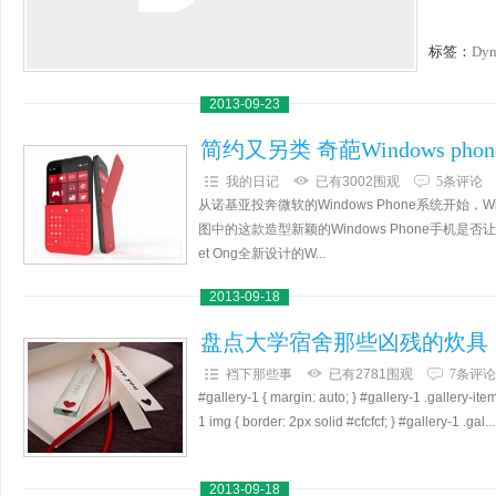
标签：
Dyn
2013-09-23
简约又另类 奇葩Windows pho
我的日记
已有3002围观
5条评论
从诺基亚投奔微软的Windows Phone系统开始，
图中的这款造型新颖的Windows Phone手
et Ong全新设计的W...
2013-09-18
盘点大学宿舍那些凶残的炊具
裆下那些事
已有2781围观
7条评论
#gallery-1 { margin: auto; } #gallery-1 .gallery-item 
1 img { border: 2px solid #cfcfcf; } #gallery-1 .gal...
2013-09-18