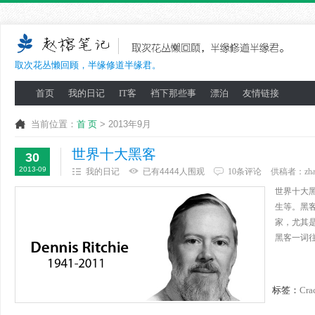
取次花丛懒回顾，半缘修道半缘君。
首页
我的日记
IT客
裆下那些事
漂泊
友情链接
当前位置：
首 页
> 2013年9月
世界十大黑客
30
2013-09
我的日记
已有4444人围观
10条评论
供稿者：
zh
世界十大
生等。黑客
家，尤其
黑客一词往往
标签：
Cra