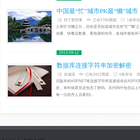
中国最“忙”城市PK最“懒”城市
裆下那些事
已有2784围观
1条评论
人有忙与懒之分，但你是否知道城市也有“忙”“懒”
动量、快餐店数量、看电视时间等，各城市都有所不同
2013-09-12
数据库连接字符串加密解密
攻城湿
已有3422围观
0条评论
旧版本的ASP.NET将连接字符串直接保存在AS
息，有时候甚至还包含了密码。在代码中包含以上
每一位程序人员看到(...