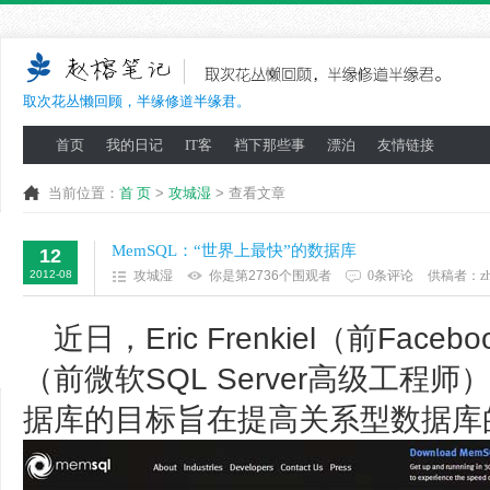
取次花丛懒回顾，半缘修道半缘君。
首页
我的日记
IT客
裆下那些事
漂泊
友情链接
当前位置：
首 页
>
攻城湿
> 查看文章
MemSQL：“世界上最快”的数据库
12
2012-08
攻城湿
你是第2736个围观者
0条评论
供稿者：
z
近日，Eric Frenkiel（前Facebo
（前微软SQL Server高级工程
据库的目标旨在提高关系型数据库