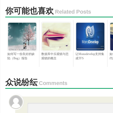
你可能也喜欢
Related Posts
如何写一份良好的缺
数据库中乐观锁与悲
让Monodevelop支持集
如
陷（Bug）报告
观锁的概念
成TFS
代
众说纷纭
Comments