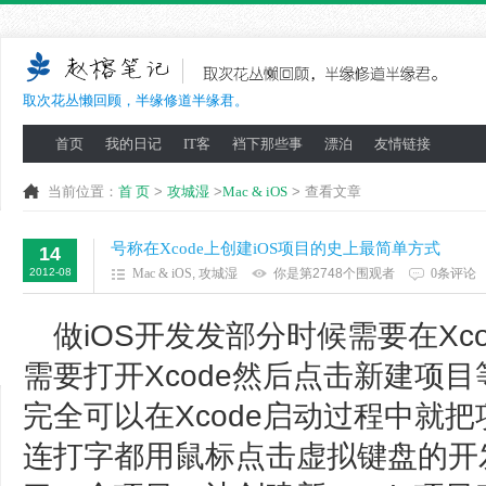
取次花丛懒回顾，半缘修道半缘君。
首页
我的日记
IT客
裆下那些事
漂泊
友情链接
当前位置：
首 页
>
攻城湿
>
Mac & iOS
> 查看文章
号称在Xcode上创建iOS项目的史上最简单方式
14
2012-08
Mac & iOS
,
攻城湿
你是第2748个围观者
0条评论
做iOS开发发部分时候需要在Xc
需要打开Xcode然后点击新建项
完全可以在Xcode启动过程中就
连打字都用鼠标点击虚拟键盘的开发者）