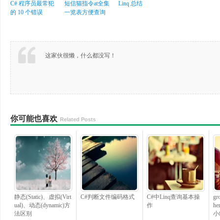
C# 程序员最常犯
短信猫指令at全集
Linq 总结
的 10 个错误
一览表方便查询
这家伙很懒，什么都没写！
你可能也喜欢
Related Posts
静态(Static)、虚拟(Virt
C#判断文件编码格式
C#中Linq查询基本操
gr
ual)、动态(dynamic)方
作
he
法区别
小