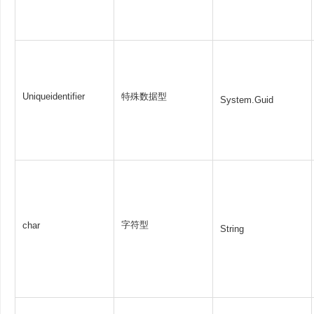
Uniqueidentifier
特殊数据型
System.Guid
字符型
char
String