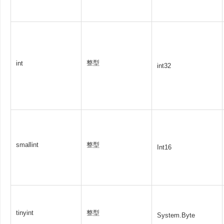
整型
int
int32
smallint
整型
Int16
tinyint
整型
System.Byte