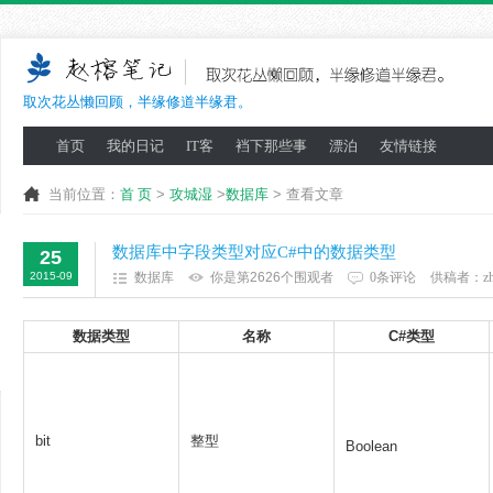
取次花丛懒回顾，半缘修道半缘君。
首页
我的日记
IT客
裆下那些事
漂泊
友情链接
当前位置：
首 页
>
攻城湿
>
数据库
> 查看文章
数据库中字段类型对应C#中的数据类型
25
2015-09
数据库
你是第2626个围观者
0条评论
供稿者：
z
数据类型
名称
C#类型
bit
整型
Boolean