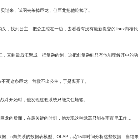
全拷贝过来，试图去杀掉巨龙，但巨龙把他吃掉了。
头，找到公主…把公主晾在一边，去看看有没有最新提交的linux内核代
特征，直到最后汇聚成一把复杂的剑，这把剑复杂到只有他能理解其中的功
杀不死这条巨龙，营救不出公主，于是离开了。
…当战斗开始时，他发现这套系统只能关住蜥蜴。
到巨龙的后面，在最关键的时刻，他发现这种武器只能在雨夜里工作…
据、n向关系的数据表模型、OLAP，花15年时间分析这些数据…当结果