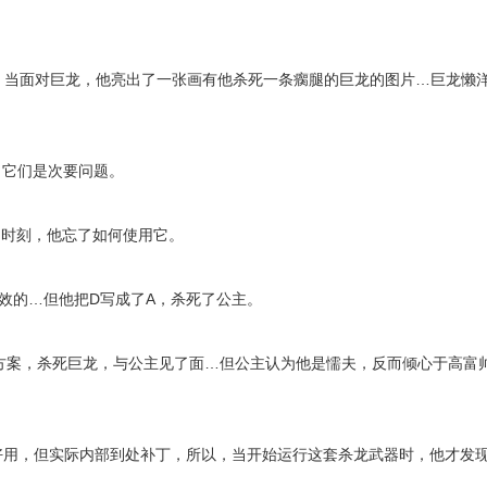
，当面对巨龙，他亮出了一张画有他杀死一条瘸腿的巨龙的图片…巨龙懒
，它们是次要问题。
的时刻，他忘了如何使用它。
高效的…但他把D写成了A，杀死了公主。
决方案，杀死巨龙，与公主见了面…但公主认为他是懦夫，反而倾心于高富
好用，但实际内部到处补丁，所以，当开始运行这套杀龙武器时，他才发