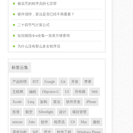
被诅咒的程序员的七宗罪
硬件强悍，算法是否已经不再重要？
二十四节气计算公式
短信猫指令at全集一览表方便查询
为什么没有那么多女程序员
标签云集
产品经理
IOT
Google
Git
开发
苹果
互联网
编程
Objective-C
UI
乔布斯
Web
Xcode
Linq
架构
算法
软件开发
iPhone
投资
航空
Silverlight
设计
项目管理
netcore
Jobs
软件
程序员
C#
Mac
微软
需求分析
WP
思念
软件工程
Windows Phone