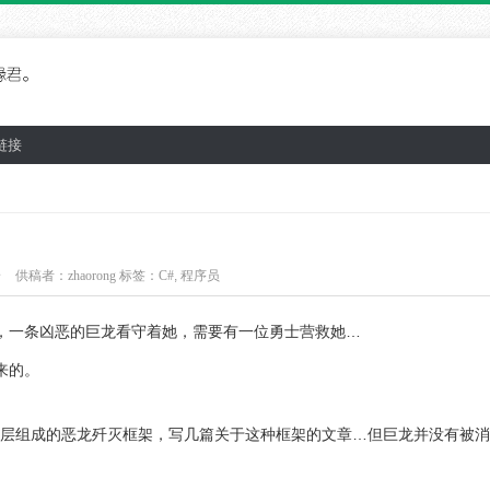
链接
论
供稿者：
zhaorong
标签：
C#
,
程序员
，一条凶恶的巨龙看守着她，需要有一位勇士营救她…
来的。
能层组成的恶龙歼灭框架，写几篇关于这种框架的文章…但巨龙并没有被消