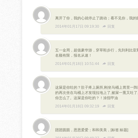
离开了你，我的心就停止了跳动；看不见你，我的
2014年01月17日 09:19:30
回复
五一金周，超值豪华游，穿草鞋步行，先到利比亚
名额有限，报名从速！
2014年01月18日 10:51:44
回复
这屎是你吐的？肚子疼上厕所,刚坐马桶上胃里一阵
的再次坐在马桶上才发现拉地上了,被屎一熏又吐了
你怎么了。这屎是你吐的？！涂指甲油
2014年01月18日 09:32:19
回复
团团圆圆，恩恩爱爱；和和美美，[标签:标题]