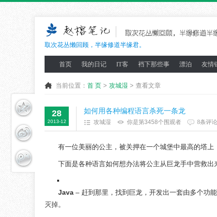
取次花丛懒回顾，半缘修道半缘君。
首页
我的日记
IT客
裆下那些事
漂泊
友情
当前位置：
首 页
>
攻城湿
> 查看文章
如何用各种编程语言杀死一条龙
28
2013-12
攻城湿
你是第3458个围观者
8条评
有一位美丽的公主，被关押在一个城堡中最高的塔上
下面是各种语言如何想办法将公主从巨龙手中营救出
Java
– 赶到那里，找到巨龙，开发出一套由多个功
灭掉。