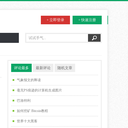
+ 立即登录
+ 快速注册
评论最多
最新评论
随机文章
气象报文的释读
毫无PS痕迹的计算机生成图片
巴洛特利
如何挖矿:Bitcoin教程
世界十大黑客