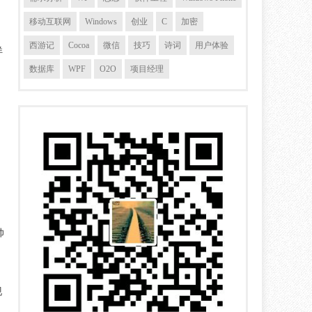
移动互联网
Windows
创业
C
加密
西游记
Cocoa
微信
技巧
诗词
用户体验
洋
数据库
WPF
O2O
项目经理
帅
现