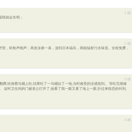
1 楼
眼睛就会失明；
2 楼
野营，听枪声炮声；再发泳裤一条，游到日本福岛，闻核辐射污水味道。全程免费，
3 楼
翻腾,转身爬马桶上吐,结果吐了一马桶拉了一地,当时难受的没感觉到。 等吐完艰难
。 这时卫生间的门被老公打开了,他看了我一眼又看了地上一眼,扑过来惊恐的叫到,
4 楼