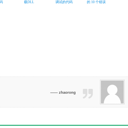
码
载DLL
调试的代码
的 10 个错误
—— zhaorong