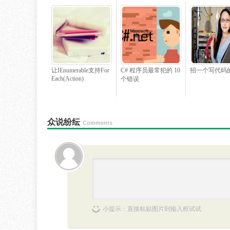
让IEnumerable
支持For
C# 程序员最常犯的 10
招一个写代码
Each(Action
)
个错误
众说纷纭
Comments
小提示：直接粘贴图片到输入框试试