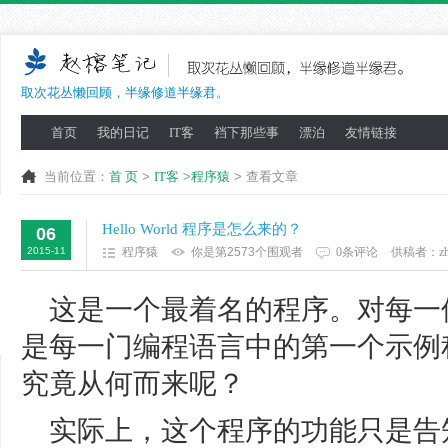
取次花丛懒回顾，半缘修道半缘君。
首页
我的日记
IT客
裆下那些事
漂泊
友情链接
当前位置：
首 页
>
IT客
>
程序猿
> 查看文章
Hello World 程序是怎么来的？
06
2015-11
程序猿
你是第2573个围观者
0条评论
供稿者：
z
这是一个最着名的程序。对每一
是每一门编程语言中的第一个示例
究竟从何而来呢？
实际上，这个程序的功能只是告知计算