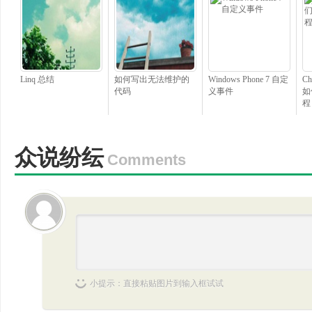
Linq 总结
如何写出无法维护的
Windows Phone 7 自定
Ch
代码
义事件
如
程
众说纷纭
Comments
小提示：直接粘贴图片到输入框试试