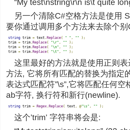
另一个清除C#空格方法是使用 Strin
要你通过调用多个方法来去除个别C
string
 trim 
=
 text
.
Replace
(
" "
,
""
);
trim 
=
 trim
.
Replace
(
"\r"
,
""
);
trim 
=
 trim
.
Replace
(
"\n"
,
""
);
trim 
=
 trim
.
Replace
(
"\t"
,
""
);
这里最好的方法就是使用正则表达式.
方法, 它将所有匹配的替换为指定
表达式匹配符”\s”,它将匹配任何空
ab字符, 换行符和新行(newline).
string
 trim 
=
Regex
.
Replace
(
 text
,
@
"\s"
,
""
);
这个’trim’ 字符串将会是: