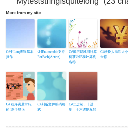
“Myteststringisqui
More from my site
C#中Linq查询基本
让IEnumerable
支持
C#遍历局域网计算
C#转换人民币大
操作
ForEach(Action
)
机获取IP和计算机
金额
名称
C# 程序员最常犯
C#判断文件编码格
C#二进制，十进
的 10 个错误
式
制，十六进制互转