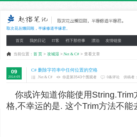
取次花丛懒回顾，半缘修道半缘君。
首页
我的日记
IT客
裆下那些事
漂泊
友情链接
当前位置：
首 页
>
攻城湿
>
.Net & C#
> 查看文章
C# 删除字符串中任何位置的空格
09
2014-05
.Net & C#
你是第3543个围观者
0条评论
供稿者
你或许知道你能使用String.T
格,不幸运的是. 这个Trim方法