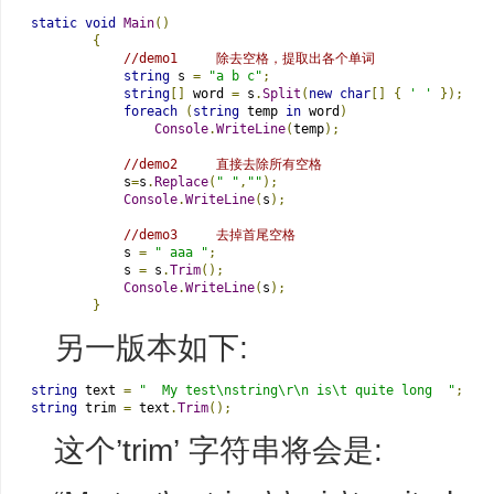
static
void
Main
()
{
//demo1     除去空格，提取出各个单词
string
 s 
=
"a b c"
;
string
[]
 word 
=
 s
.
Split
(
new
char
[]
{
' '
});
foreach
(
string
 temp 
in
 word
)
Console
.
WriteLine
(
temp
);
//demo2     直接去除所有空格
            s
=
s
.
Replace
(
" "
,
""
);
Console
.
WriteLine
(
s
);
//demo3     去掉首尾空格
            s 
=
" aaa "
;
            s 
=
 s
.
Trim
();
Console
.
WriteLine
(
s
);
}
另一版本如下:
string
 text 
=
"  My test\nstring\r\n is\t quite long  "
;
string
 trim 
=
 text
.
Trim
();
这个’trim’ 字符串将会是: