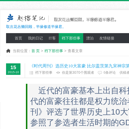
取次花丛懒回顾，半缘修道半缘君。
首页
我的日记
IT客
裆下那些事
漂泊
友情链接
当前位置：
首 页
>
裆下那些事
> 查看文章
《时代周刊》选历史10大富豪 比尔盖茨第九宋神宗
15
2015-10
裆下那些事
你是第3070个围观者
0条评论
供稿
近代的富豪基本上出自科
代的富豪往往都是权力统治
刊》评选了世界历史上10
参照了参选者生活时期的G