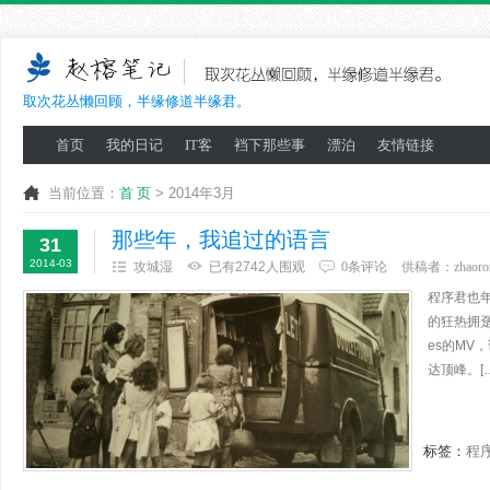
取次花丛懒回顾，半缘修道半缘君。
首页
我的日记
IT客
裆下那些事
漂泊
友情链接
当前位置：
首 页
> 2014年3月
那些年，我追过的语言
31
2014-03
攻城湿
已有2742人围观
0条评论
供稿者：
zhaoro
程序君也年
的狂热拥趸
es的MV
达顶峰。[
标签：
程