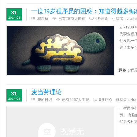
一位39岁程序员的困惑：知道得越多编
31
2014-03
程序猿
已有2978人围观
0条评论
供稿者：
zhaoro
Zilk19
为职业程序
他发现一
过了太多可
标签：
程
麦当劳理论
31
2014-03
我的日记
已有2567人围观
0条评论
供稿者：
zha
一帮同事
劳。 有
然后各种更