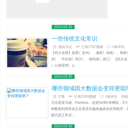
2014-03-30
一些传统文化常识
我的日记
已有2787围观
0条评论
【四大名绣】苏绣〖苏州〗、湘绣〖湖南〗、蜀绣
东〗、竹丝扇〖四川〗、绫绢扇〖浙江〗 【四大
〖云南昆明〗 [̷...
2014-03-30
哪些领域因大数据会变得更聪
IT客
已有2595围观
0条评论
供稿
无论是亚马逊、Pandora，还是Netflix等
种数据利用其实正在普及到越来越多的应用程序，
模式是正常还...
2014-03-30