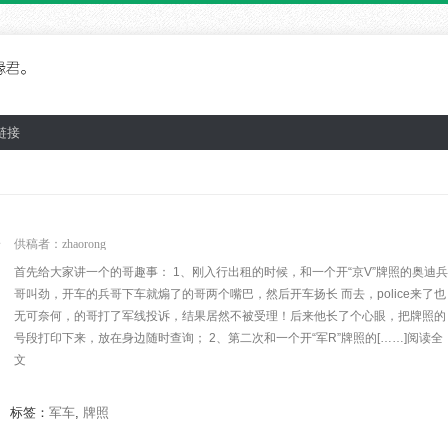
链接
论
供稿者：
zhaorong
首先给大家讲一个的哥趣事： 1、刚入行出租的时候，和一个开“京V”牌照的奥迪兵
哥叫劲，开车的兵哥下车就煽了的哥两个嘴巴，然后开车扬长 而去，police来了也
无可奈何，的哥打了军线投诉，结果居然不被受理！后来他长了个心眼，把牌照的
号段打印下来，放在身边随时查询； 2、第二次和一个开“军R”牌照的[……]阅读全
文
标签：
军车
,
牌照