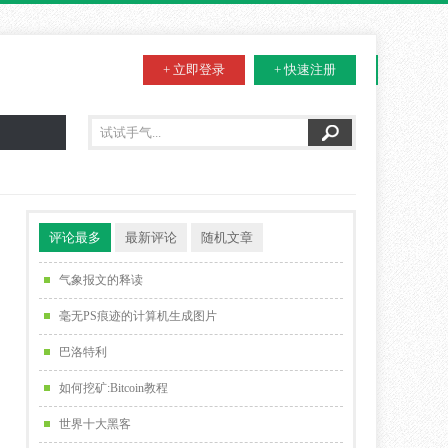
+ 立即登录
+ 快速注册
评论最多
最新评论
随机文章
气象报文的释读
毫无PS痕迹的计算机生成图片
巴洛特利
如何挖矿:Bitcoin教程
世界十大黑客