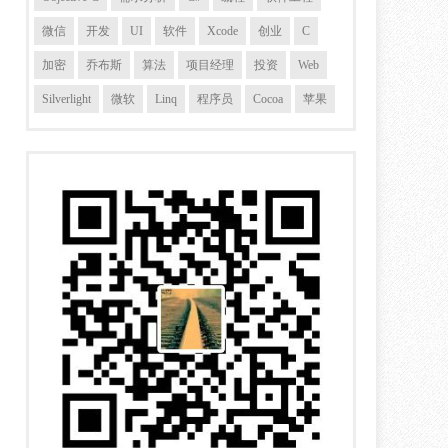
微信
开发
UI
软件
Xcode
创业
C
加密
乔布斯
算法
项目经理
投资
Web
Silverlight
微软
Linq
程序员
Cocoa
苹果