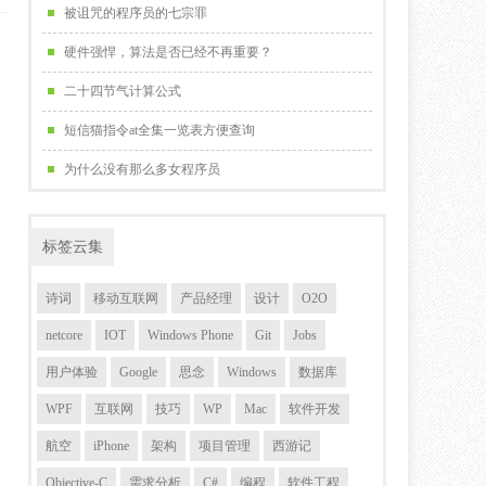
被诅咒的程序员的七宗罪
硬件强悍，算法是否已经不再重要？
二十四节气计算公式
短信猫指令at全集一览表方便查询
为什么没有那么多女程序员
标签云集
诗词
移动互联网
产品经理
设计
O2O
netcore
IOT
Windows Phone
Git
Jobs
用户体验
Google
思念
Windows
数据库
WPF
互联网
技巧
WP
Mac
软件开发
航空
iPhone
架构
项目管理
西游记
Objective-C
需求分析
C#
编程
软件工程