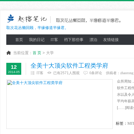
取次花丛懒回顾，半缘修道半缘君。
首页
我的日记
IT客
裆下那些事
漂泊
友情链接
当前位置：
首 页
> 大学
全美十大顶尖软件工程类学府
12
2014-05
IT客
已有2571人围观
0条评论
供稿者：
zhaorong
众所周知
软件工程
水以及令
平均年薪高
[……]阅
标签：
MI