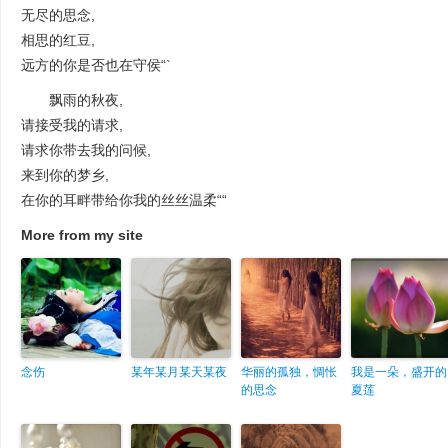
无尽的思念,
相思的红豆,
远方的你是否也在守侯“`
飘雨的秋夜,
请接受我的请求,
请求你带去我的问候,
来到你的梦乡,
在你的耳畔带给你我的丝丝温柔““
More from my site
念伤
某年某月某天某夜
华丽的孤独，惆怅
我是一朵，盛开的
的思念
夏莲