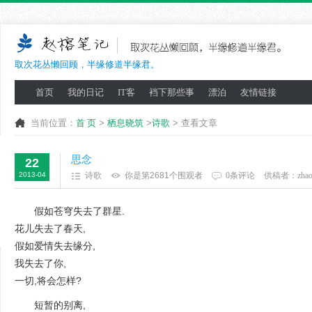
取次花丛懒回顾，半缘修道半缘君。
首页
我的日记
IT客
裆下那些事
漂泊
友情链接
当前位置：
首 页
>
栖息晓筑
>
诗歌
> 查看文章
思念
22
2013-04
诗歌
你是第2681个围观者
0条评论
供稿者：
zha
假如苍穹失去了群星.
花儿失去了春天,
假如爱情失去缘分,
我失去了你,
一切,将会怎样?
短暂的别离,