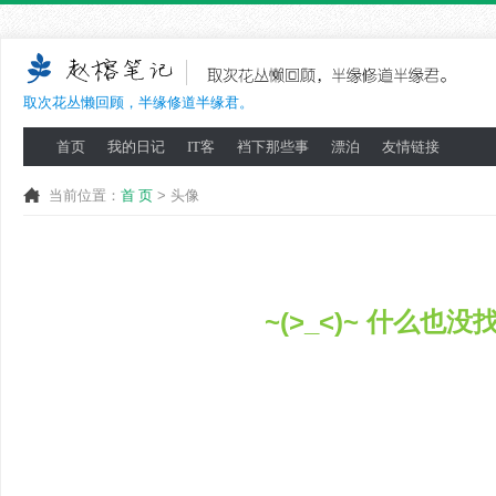
取次花丛懒回顾，半缘修道半缘君。
首页
我的日记
IT客
裆下那些事
漂泊
友情链接
当前位置：
首 页
> 头像
~(>_<)~ 什么也没