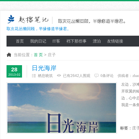
取次花丛懒回顾，半缘修道半缘君。
首页
我的日记
IT客
裆下那些事
漂泊
友情链接
当前位置：
首 页
> 庄子
日光海岸
28
2013-02
栖息晓筑
已有2642人围观
0条评论
供稿者：
zha
左边，沙
开双翼的鲲
边，心中
我是一条鱼
标签：
庄