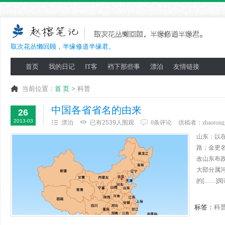
取次花丛懒回顾，半缘修道半缘君。
首页
我的日记
IT客
裆下那些事
漂泊
友情链接
当前位置：
首 页
> 科普
中国各省省名的由来
26
2013-03
漂泊
已有2539人围观
0条评论
供稿者：
zhaorong
山东：以
路；金更
改山东布
大部分属
的[……]
标签：
科