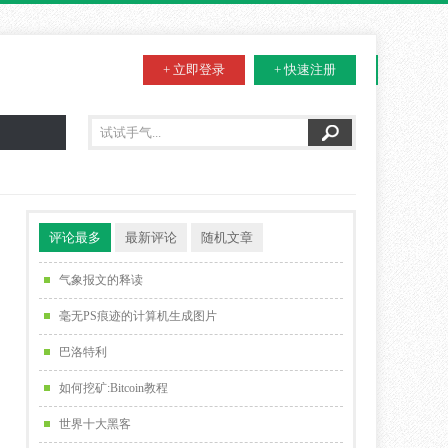
+ 立即登录
+ 快速注册
评论最多
最新评论
随机文章
气象报文的释读
毫无PS痕迹的计算机生成图片
巴洛特利
如何挖矿:Bitcoin教程
世界十大黑客