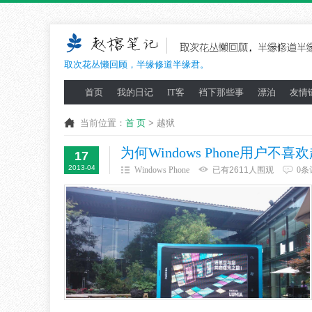
取次花丛懒回顾，半缘修道半缘君。
首页
我的日记
IT客
裆下那些事
漂泊
友情
当前位置：
首 页
> 越狱
为何Windows Phone用户不喜
17
2013-04
Windows Phone
已有2611人围观
0条