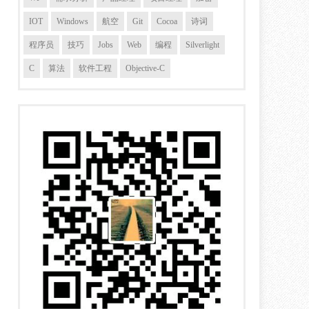
IOT
Windows
航空
Git
Cocoa
诗词
程序员
技巧
Jobs
Web
编程
Silverlight
C
算法
软件工程
Objective-C