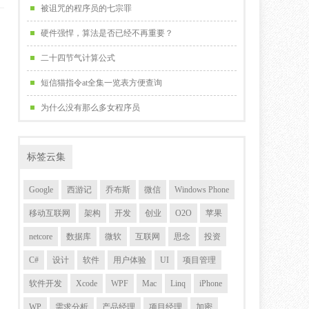
被诅咒的程序员的七宗罪
硬件强悍，算法是否已经不再重要？
二十四节气计算公式
短信猫指令at全集一览表方便查询
为什么没有那么多女程序员
标签云集
Google
西游记
乔布斯
微信
Windows Phone
移动互联网
架构
开发
创业
O2O
苹果
netcore
数据库
微软
互联网
思念
投资
C#
设计
软件
用户体验
UI
项目管理
软件开发
Xcode
WPF
Mac
Linq
iPhone
WP
需求分析
产品经理
项目经理
加密