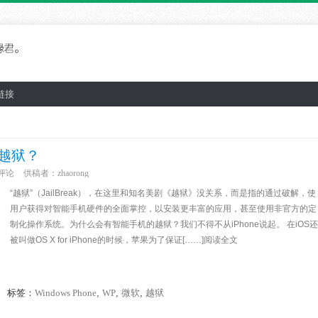
链接
欢越狱？
评论
供稿者：
zhaorong
“越狱”（JailBreak），在这里和知名美剧《越狱》没关系，而是指的通过破解，使
用户获得对智能手机硬件的全面掌控，以安装更丰富的应用，甚至使用非官方的定
制化操作系统。为什么会有智能手机的越狱？我们不得不从iPhone说起。 在iOS还
被叫做OS X for iPhone的时候，苹果为了保证[……]阅读全文
标签：
Windows Phone
,
WP
,
微软
,
越狱