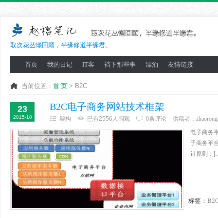
取次花丛懒回顾，半缘修道半缘君。
首页
我的日记
IT客
裆下那些事
漂泊
友情链接
当前位置：
首 页
> B2C
B2C电子商务网站技术框架
23
2015-10
架构
已有2556人围观
0条评论
供稿者：
zhaorong
电子商务
子商务平
计原则：[
标签：
B2