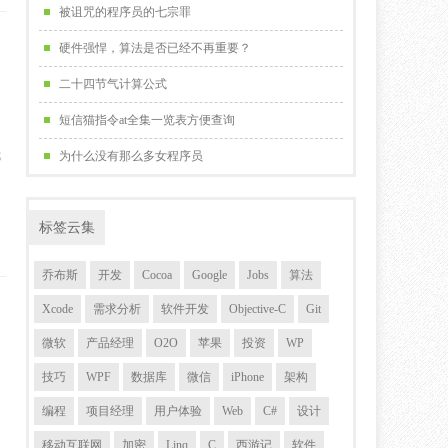
被诅咒的程序员的七宗罪
硬件强悍，算法是否已经不再重要？
二十四节气计算公式
短信猫指令at全集一览表方便查询
我
为什么没有那么多女程序员
标签云集
乔布斯
开发
Cocoa
Google
Jobs
算法
Xcode
需求分析
软件开发
Objective-C
Git
微软
产品经理
O2O
苹果
投资
WP
技巧
WPF
数据库
微信
iPhone
架构
编程
项目经理
用户体验
Web
C#
设计
移动互联网
加密
Linq
C
西游记
软件