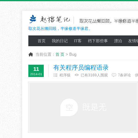
取次花丛懒回顾，半缘修道半缘君。
首页
我的日记
IT客
裆下那些事
漂泊
友情
当前位置：
首 页
> Bug
有关程序员编程语录
11
2014-01
程序猿
已有3169人围观
7条评论