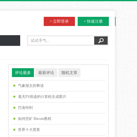
+ 立即登录
+ 快速注册
评论最多
最新评论
随机文章
气象报文的释读
毫无PS痕迹的计算机生成图片
巴洛特利
如何挖矿:Bitcoin教程
世界十大黑客