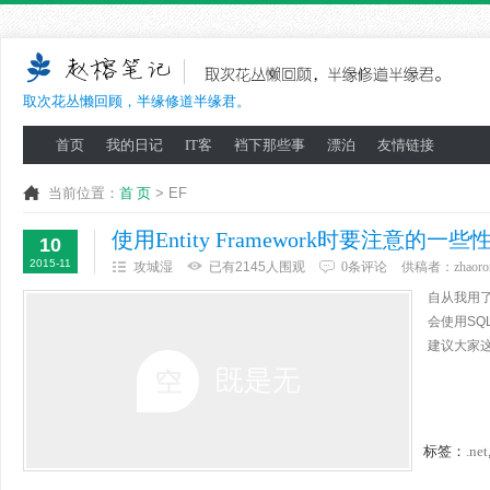
取次花丛懒回顾，半缘修道半缘君。
首页
我的日记
IT客
裆下那些事
漂泊
友情链接
当前位置：
首 页
> EF
使用Entity Framework时要注意的一
10
2015-11
攻城湿
已有2145人围观
0条评论
供稿者：
zhaoro
自从我用了
会使用SQ
建议大家
标签：
.net