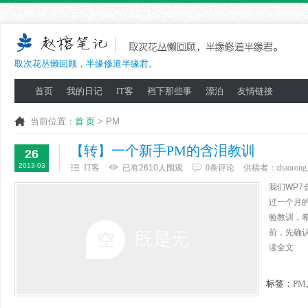
取次花丛懒回顾，半缘修道半缘君。
首页
我的日记
IT客
裆下那些事
漂泊
友情链接
当前位置：
首 页
> PM
【转】一个新手PM的含泪教训
26
2013-03
IT客
已有2610人围观
0条评论
供稿者：
zhaorong
我们WP
过一个月
验教训，希
前，先确认
读全文
标签：
PM