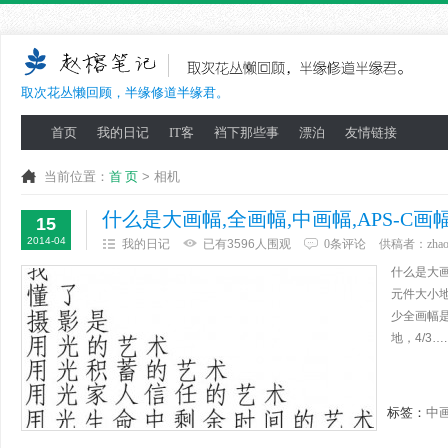
取次花丛懒回顾，半缘修道半缘君。
首页
我的日记
IT客
裆下那些事
漂泊
友情链接
当前位置：
首 页
> 相机
什么是大画幅,全画幅,中画幅,APS-C
15
2014-04
我的日记
已有3596人围观
0条评论
供稿者：
zha
什么是大画
元件大小
少全画幅是
地，4/3…
标签：
中