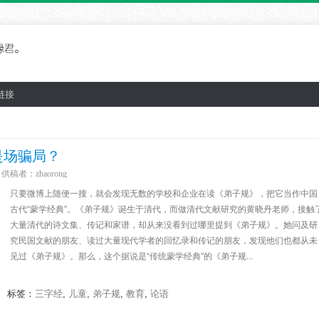
链接
是场骗局？
供稿者：
zhaorong
只要微博上随便一搜，就会发现无数的学校和企业在读《弟子规》，把它当作中国
古代“蒙学经典”。《弟子规》诞生于清代，而做清代文献研究的黄晓丹老师，接触
大量清代的诗文集、传记和家谱，却从来没看到过哪里提到《弟子规》。她问及研
究民国文献的朋友、读过大量现代学者的回忆录和传记的朋友，发现他们也都从未
见过《弟子规》。那么，这个据说是“传统蒙学经典”的《弟子规...
标签：
三字经
,
儿童
,
弟子规
,
教育
,
论语