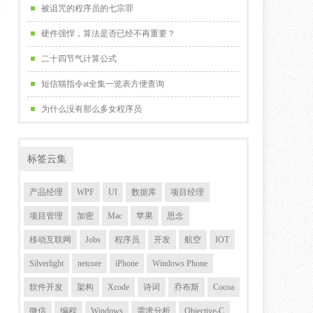
被诅咒的程序员的七宗罪
硬件强悍，算法是否已经不再重要？
二十四节气计算公式
短信猫指令at全集一览表方便查询
为什么没有那么多女程序员
标签云集
产品经理
WPF
UI
数据库
项目经理
项目管理
加密
Mac
苹果
思念
移动互联网
Jobs
程序员
开发
航空
IOT
Silverlight
netcore
iPhone
Windows Phone
软件开发
架构
Xcode
诗词
乔布斯
Cocoa
微信
编程
Windows
需求分析
Objective-C