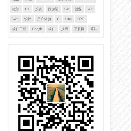
微软
C#
投资
西游记
Git
创业
WP
Web
设计
用户体验
C
Linq
O2O
软件工程
Google
软件
技巧
互联网
算法