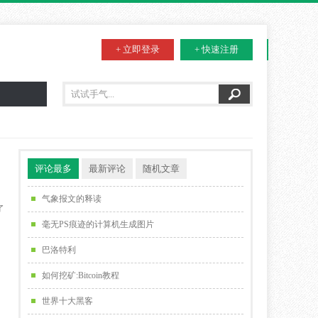
+ 立即登录
+ 快速注册
评论最多
最新评论
随机文章
气象报文的释读
了
毫无PS痕迹的计算机生成图片
巴洛特利
如何挖矿:Bitcoin教程
世界十大黑客