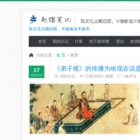
取次花丛懒回顾，半缘修道半缘君。
首页
我的日记
IT客
裆下那些事
漂泊
友情
当前位置：
首 页
> 教育
《弟子规》的传播为啥现在说
17
2015-12
我的日记
已有2060人围观
0条评论