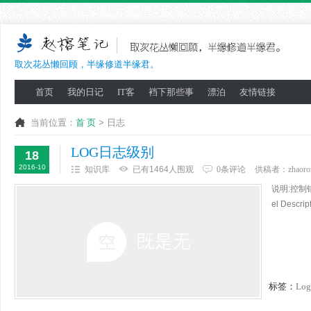
取次花丛懒回顾，半缘修道半缘君。
首页
我的日记
IT客
裆下那些事
漂泊
友情链接
当前位置：
首 页
> 日志
LOG日志级别
18
2016-10
知识库
已有1464人围观
0条评论
供稿者：
zhaoro
说明:控制错
el Descr
标签：
Log