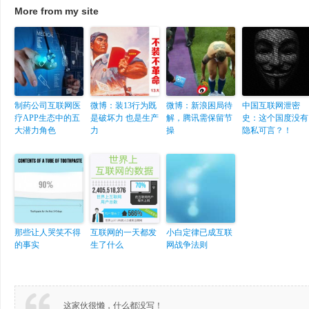
More from my site
制药公司互联网医
微博：装13行为既
微博：新浪困局待
中国互联网泄密
疗APP生态中的五
是破坏力 也是生产
解，腾讯需保留节
史：这个国度没有
大潜力角色
力
操
隐私可言？！
那些让人哭笑不得
互联网的一天都发
小白定律已成互联
的事实
生了什么
网战争法则
这家伙很懒，什么都没写！