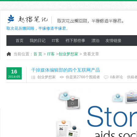
取次花丛懒回顾，半缘修道半缘君。
首页
我的日记
IT客
裆下那些事
漂泊
友情链接
当前位置：
首 页
>
IT客
>
创业梦想家
> 查看文章
干掉媒体编辑部的四个互联网产品
16
2014-05
创业梦想家
你是第2766个围观者
0条评论
供稿