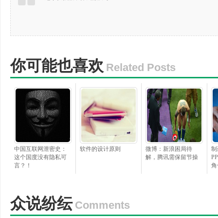
你可能也喜欢
Related Posts
中国互联网泄密史：
软件的设计原则
微博：新浪困局待
制
这个国度没有隐私可
解，腾讯需保留节操
P
言？！
角
众说纷纭
Comments