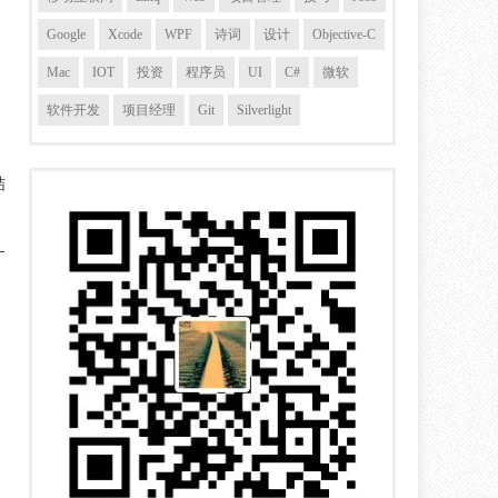
Google
Xcode
WPF
诗词
设计
Objective-C
Mac
IOT
投资
程序员
UI
C#
微软
软件开发
项目经理
Git
Silverlight
结
—