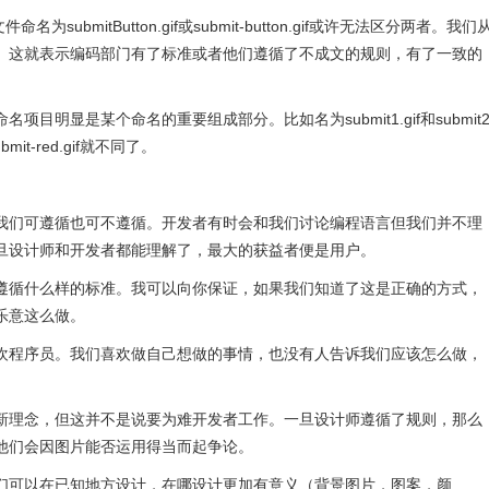
bmitButton.gif或submit-button.gif或许无法区分两者。我们
名。这就表示编码部门有了标准或者他们遵循了不成文的规则，有了一致的
明显是某个命名的重要组成部分。比如名为submit1.gif和submit2
mit-red.gif就不同了。
我们可遵循也可不遵循。开发者有时会和我们讨论编程语言但我们并不理
旦设计师和开发者都能理解了，最大的获益者便是用户。
遵循什么样的标准。我可以向你保证，如果我们知道了这是正确的方式，
乐意这么做。
欢程序员。我们喜欢做自己想做的事情，也没有人告诉我们应该怎么做，
新理念，但这并不是说要为难开发者工作。一旦设计师遵循了规则，那么
他们会因图片能否运用得当而起争论。
，我们可以在已知地方设计，在哪设计更加有意义（背景图片，图案，颜