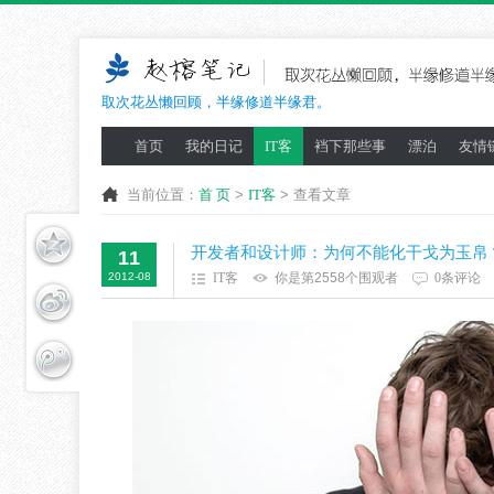
取次花丛懒回顾，半缘修道半缘君。
首页
我的日记
IT客
裆下那些事
漂泊
友情
当前位置：
首 页
>
IT客
> 查看文章
开发者和设计师：为何不能化干戈为玉帛
11
2012-08
IT客
你是第2558个围观者
0条评论