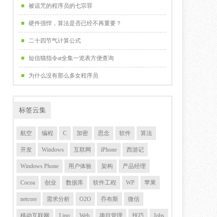
被诅咒的程序员的七宗罪
硬件强悍，算法是否已经不再重要？
二十四节气计算公式
短信猫指令at全集一览表方便查询
为什么没有那么多女程序员
标签云集
航空
编程
C
加密
思念
软件
算法
开发
Windows
互联网
iPhone
西游记
Windows Phone
用户体验
架构
产品经理
Cocoa
创业
数据库
软件工程
WP
苹果
netcore
需求分析
O2O
乔布斯
微信
移动互联网
Linq
Web
项目管理
技巧
Jobs