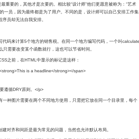
是最重要的，其他才是次要的。相比较“设计师”他们更愿意被称为：“艺术
中的一员，因为最终都是为了用户。不同的是，设计师可以自己安排工作集
程序员却无法自我安排。
码来计算5个地方的销售税。在同一个地方编写代码，一个叫calculat
码，那么只需要改变某个函数就行，这也可以节省时间。
CSS之前，在HTML中显示的标记是这样：
;”><strong>This is a headline</strong></span>
CSS就要遵循DRY原则。</p>
你有一种图片需要在两个不同地方使用，只需把它放在同一个目录里，每个
创建对齐和间距是最为常见的问题，当然也允许默认布局。