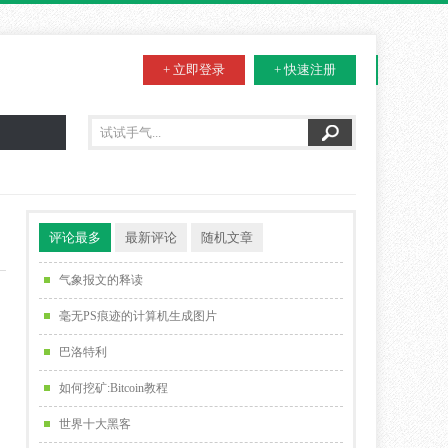
+ 立即登录
+ 快速注册
评论最多
最新评论
随机文章
气象报文的释读
毫无PS痕迹的计算机生成图片
巴洛特利
如何挖矿:Bitcoin教程
世界十大黑客