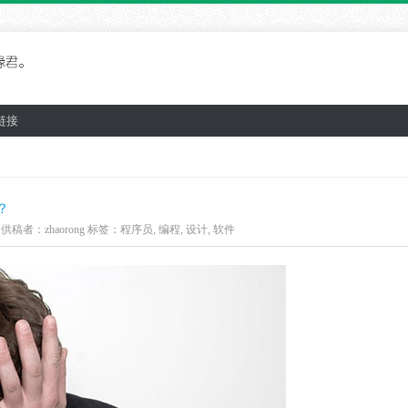
链接
？
供稿者：
zhaorong
标签：
程序员
,
编程
,
设计
,
软件