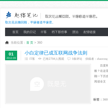
取次花丛懒回顾，半缘修道半缘君。
首页
我的日记
IT客
裆下那些事
漂泊
友情链接
当前位置：
首 页
> 360
小白定律已成互联网战争法则
01
2012-09
IT客
已有2794人围观
0条评论
供稿者：
zhaorong
百度和3
般？在这
顾一下历
阅读全文
标签：
360