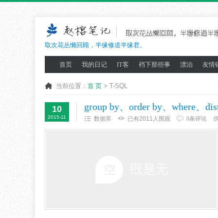
取次花丛懒回顾，半缘修道半缘君。
首页
我的日记
IT客
裆下那些事
漂泊
友情
当前位置：
首 页
> T-SQL
group by、order by、where、
10
2015-11
数据库
已有2011人围观
0条评论