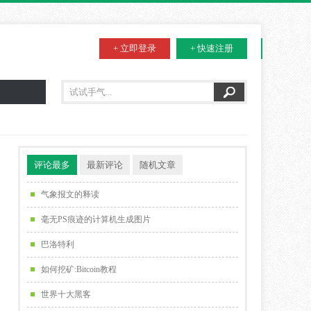
+ 立即登录
+ 快速注册
评论最多
最新评论
随机文章
气象报文的释读
毫无PS痕迹的计算机生成图片
巴洛特利
如何挖矿:Bitcoin教程
世界十大黑客