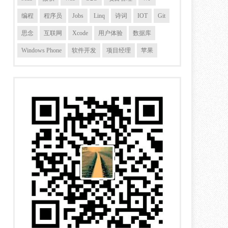
编程
程序员
Jobs
Linq
诗词
IOT
Git
思念
互联网
Xcode
用户体验
数据库
Windows Phone
软件开发
项目经理
苹果