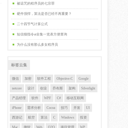
被诅咒的程序员的七宗罪
硬件强悍，算法是否已经不再重要？
二十四节气计算公式
短信猫指令at全集一览表方便查询
为什么没有那么多女程序员
标签云集
微信
加密
软件工程
Objective-C
Google
netcore
设计
创业
乔布斯
架构
Silverlight
产品经理
软件
WPF
C#
移动互联网
iPhone
需求分析
Cocoa
技巧
开发
UI
西游记
航空
算法
C
Windows
投资
Mac
微软
Web
O2O
项目管理
WP