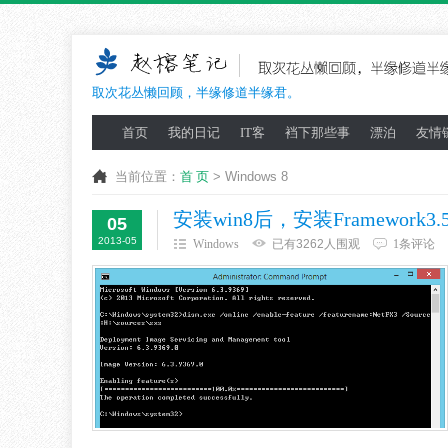
取次花丛懒回顾，半缘修道半缘君。
首页
我的日记
IT客
裆下那些事
漂泊
友情
当前位置：
首 页
> Windows 8
安装win8后，安装Framework3.5
05
2013-05
Windows
已有3262人围观
1条评论