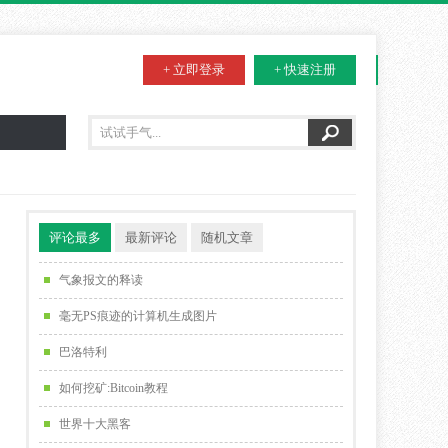
+ 立即登录
+ 快速注册
评论最多
最新评论
随机文章
气象报文的释读
毫无PS痕迹的计算机生成图片
巴洛特利
如何挖矿:Bitcoin教程
世界十大黑客