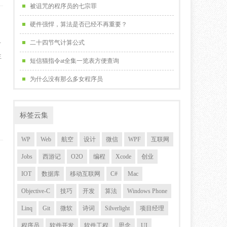
被诅咒的程序员的七宗罪
硬件强悍，算法是否已经不再重要？
二十四节气计算公式
可
主
短信猫指令at全集一览表方便查询
为什么没有那么多女程序员
标签云集
WP
Web
航空
设计
微信
WPF
互联网
Jobs
西游记
O2O
编程
Xcode
创业
IOT
数据库
移动互联网
C#
Mac
Objective-C
技巧
开发
算法
Windows Phone
Linq
Git
微软
诗词
Silverlight
项目经理
程序员
软件开发
软件工程
思念
UI