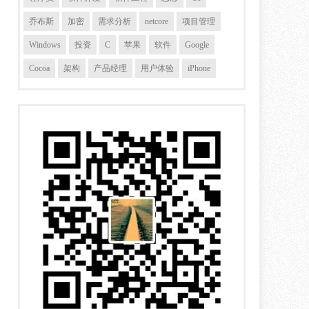
乔布斯
加密
需求分析
netcore
项目管理
Windows
投资
C
苹果
软件
Google
Cocoa
架构
产品经理
用户体验
iPhone